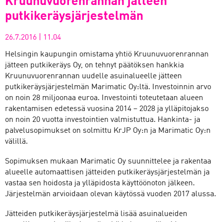
Kruunuvuorenrannan jätteen
putkikeräysjärjestelmän
26.7.2016
|
11.04
Helsingin kaupungin omistama yhtiö Kruunuvuorenrannan
jätteen putkikeräys Oy, on tehnyt päätöksen hankkia
Kruunuvuorenrannan uudelle asuinalueelle jätteen
putkikeräysjärjestelmän Marimatic Oy:ltä. Investoinnin arvo
on noin 28 miljoonaa euroa. Investointi toteutetaan alueen
rakentamisen edetessä vuosina 2014 – 2028 ja ylläpitojakso
on noin 20 vuotta investointien valmistuttua. Hankinta- ja
palvelusopimukset on solmittu KrJP Oy:n ja Marimatic Oy:n
välillä.
Sopimuksen mukaan Marimatic Oy suunnittelee ja rakentaa
alueelle automaattisen jätteiden putkikeräysjärjestelmän ja
vastaa sen hoidosta ja ylläpidosta käyttöönoton jälkeen.
Järjestelmän arvioidaan olevan käytössä vuoden 2017 alussa.
Jätteiden putkikeräysjärjestelmä lisää asuinalueiden