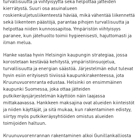
turvallisuutta ja viihtyisyyttä sekä helpottaa jätteiden
kierrätystä. Suuri osa asuinalueen
roskienkuljetusliikenteestä häviää, mikä vähentää liikennettä
sekä liikenteen päästöjä, parantaa pihojen turvallisuutta ja
helpottaa niiden kunnossapitoa. Ympäristön viihtyisyys
paranee, kun jätehuolto toimii hygieenisesti, hajuttomasti ja
ilman melua.
Hanke vastaa hyvin Helsingin kaupungin strategiaa, jossa
korostetaan kestävää kehitystä, ympäristönsuojelua,
turvallisuutta ja energian säästöä. Järjestelmän edut tulevat
hyvin esiin erityisesti tiiviissä kaupunkirakenteessa, jota
Kruunuvuorenranta edustaa. Helsinki on ensimmäinen
kaupunki Suomessa, joka ottaa jätteiden
putkikeräysjärjestelmän käyttöön näin laajassa
mittakaavassa. Hankkeen maksajina ovat alueiden kiinteistöt
ja niiden käyttäjät, ja sitä mukaa, kun rakentaminen edistyy,
siirtyy myös putkikeräysyhtiöiden omistus alueiden
toimijoiden haltuun.
Kruunuvuorenrannan rakentaminen alkoi Gunillankalliosta