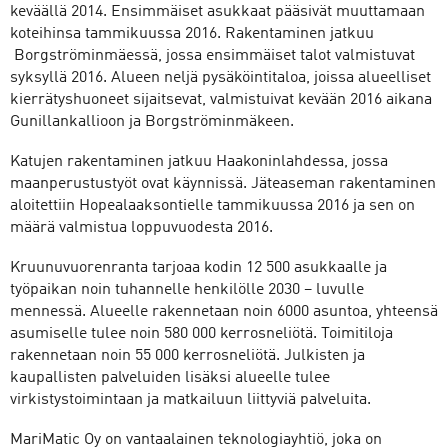
keväällä 2014. Ensimmäiset asukkaat pääsivät muuttamaan
koteihinsa tammikuussa 2016. Rakentaminen jatkuu
Borgströminmäessä, jossa ensimmäiset talot valmistuvat
syksyllä 2016. Alueen neljä pysäköintitaloa, joissa alueelliset
kierrätyshuoneet sijaitsevat, valmistuivat kevään 2016 aikana
Gunillankallioon ja Borgströminmäkeen.
Katujen rakentaminen jatkuu Haakoninlahdessa, jossa
maanperustustyöt ovat käynnissä. Jäteaseman rakentaminen
aloitettiin Hopealaaksontielle tammikuussa 2016 ja sen on
määrä valmistua loppuvuodesta 2016.
Kruunuvuorenranta tarjoaa kodin 12 500 asukkaalle ja
työpaikan noin tuhannelle henkilölle 2030 – luvulle
mennessä. Alueelle rakennetaan noin 6000 asuntoa, yhteensä
asumiselle tulee noin 580 000 kerrosneliötä. Toimitiloja
rakennetaan noin 55 000 kerrosneliötä. Julkisten ja
kaupallisten palveluiden lisäksi alueelle tulee
virkistystoimintaan ja matkailuun liittyviä palveluita.
MariMatic Oy on vantaalainen teknologiayhtiö, joka on