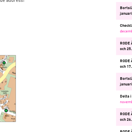
nde address:
Bortsl
januar
Checkli
decemb
RODE Å
och 25
RODE Å
och 17
Bortsl
januar
Delta 
novemb
RODE 
och 26
RODE Å