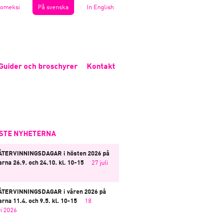
omeksi
På svenska
In English
Guider och broschyrer
Kontakt
STE NYHETERNA
ÅTERVINNINGSDAGAR i hösten 2026 på
rna 26.9. och 24.10. kl. 10-15
27 juli
ÅTERVINNINGSDAGAR i våren 2026 på
rna 11.4. och 9.5. kl. 10-15
18
i 2026