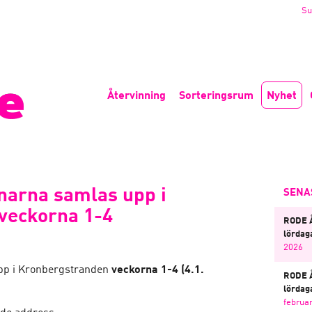
Su
Återvinning
Sorteringsrum
Nyhet
narna samlas upp i
SENA
veckorna 1-4
RODE 
lördaga
2026
pp i Kronbergstranden
veckorna 1-4 (4.1.
RODE 
lördaga
februar