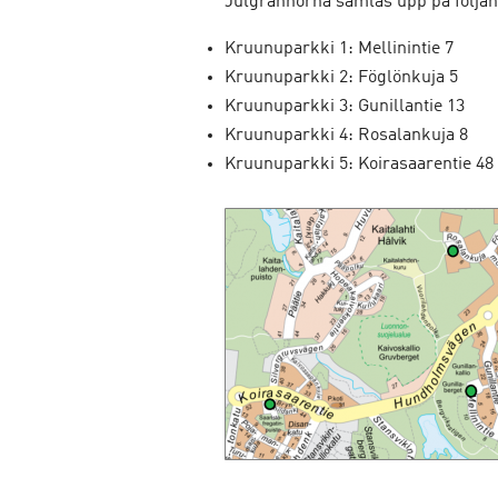
Julgrannorna samlas upp på följa
Kruunuparkki 1: Mellinintie 7
Kruunuparkki 2: Föglönkuja 5
Kruunuparkki 3: Gunillantie 13
Kruunuparkki 4: Rosalankuja 8
Kruunuparkki 5: Koirasaarentie 48