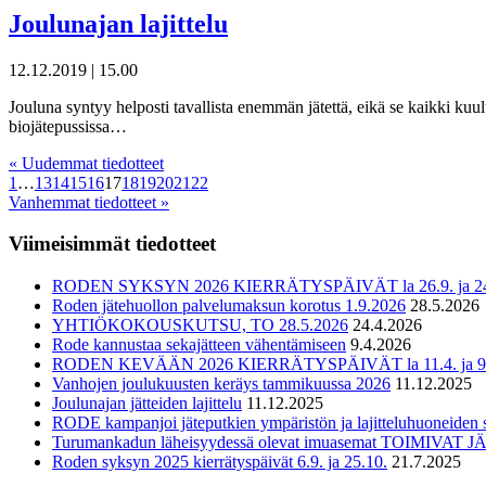
Joulunajan lajittelu
12.12.2019
|
15.00
Jouluna syntyy helposti tavallista enemmän jätettä, eikä se kaikki kuul
biojätepussissa…
«
Uudemmat tiedotteet
1
…
13
14
15
16
17
18
19
20
21
22
Vanhemmat tiedotteet
»
Viimeisimmät tiedotteet
RODEN SYKSYN 2026 KIERRÄTYSPÄIVÄT la 26.9. ja 24.1
Roden jätehuollon palvelumaksun korotus 1.9.2026
28.5.2026
YHTIÖKOKOUSKUTSU, TO 28.5.2026
24.4.2026
Rode kannustaa sekajätteen vähentämiseen
9.4.2026
RODEN KEVÄÄN 2026 KIERRÄTYSPÄIVÄT la 11.4. ja 9.5
Vanhojen joulukuusten keräys tammikuussa 2026
11.12.2025
Joulunajan jätteiden lajittelu
11.12.2025
RODE kampanjoi jäteputkien ympäristön ja lajitteluhuoneiden s
Turumankadun läheisyydessä olevat imuasemat TOIMIVAT 
Roden syksyn 2025 kierrätyspäivät 6.9. ja 25.10.
21.7.2025