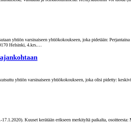
taan yhtiön varsinaiseen yhtiökokoukseen, joka pidetään: Perjantaina 
0170 Helsinki, 4.krs.…
 ajankohtaan
tsuttu yhtiön varsinaiseen yhtiökokoukseen, joka olisi pidetty: keski
17.1.2020). Kuuset kerätään erikseen merkityltä paikalta, osoitteesta: