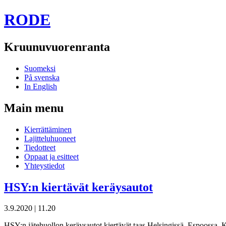
RODE
Kruunuvuorenranta
Suomeksi
På svenska
In English
Main menu
Skip
Kierrättäminen
to
Lajitteluhuoneet
content
Tiedotteet
Oppaat ja esitteet
Yhteystiedot
HSY:n kiertävät keräysautot
3.9.2020
|
11.20
HSY:n jätehuollon keräysautot kiertävät taas Helsingissä, Espoossa, Ka