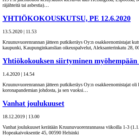
räjähteitä tai asbestia)…
YHTIÖKOKOUSKUTSU, PE 12.6.2020
13.5.2020
|
11.53
Kruunuvuorenrannan jätteen putkikeräys Oy:n osakkeenomistajat kutsu
kaupunki, Kaupunginkanslian oikeuspalvelut, Aleksanterinkatu 28, 0
Yhtiökokouksen siirtyminen myöhempään
1.4.2020
|
14.54
Kruunuvuorenrannan jätteen putkikeräys Oy:n osakkeenomistajat oli ku
koronapandemian johdosta, ja sen vuoksi…
Vanhat joulukuuset
18.12.2019
|
13.00
Vanhat joulukuuset kerätään Kruunuvuorenrannassa viikoilla 1-3 (1.1.-
Hopeakaivoksentie 45, 00590 Helsinki