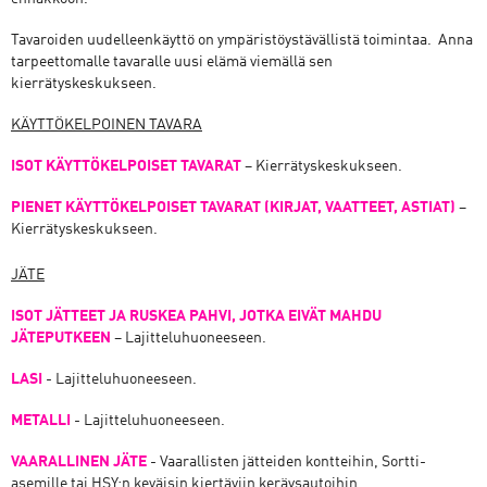
Tavaroiden uudelleenkäyttö on ympäristöystävällistä toimintaa. Anna
tarpeettomalle tavaralle uusi elämä viemällä sen
kierrätyskeskukseen.
KÄYTTÖKELPOINEN TAVARA
ISOT KÄYTTÖKELPOISET TAVARAT
– Kierrätyskeskukseen.
PIENET KÄYTTÖKELPOISET TAVARAT (KIRJAT, VAATTEET, ASTIAT)
–
Kierrätyskeskukseen.
JÄTE
ISOT JÄTTEET JA RUSKEA PAHVI, JOTKA EIVÄT MAHDU
JÄTEPUTKEEN
– Lajitteluhuoneeseen.
LASI
- Lajitteluhuoneeseen.
METALLI
- Lajitteluhuoneeseen.
VAARALLINEN JÄTE
- Vaarallisten jätteiden kontteihin, Sortti-
asemille tai HSY:n keväisin kiertäviin keräysautoihin.