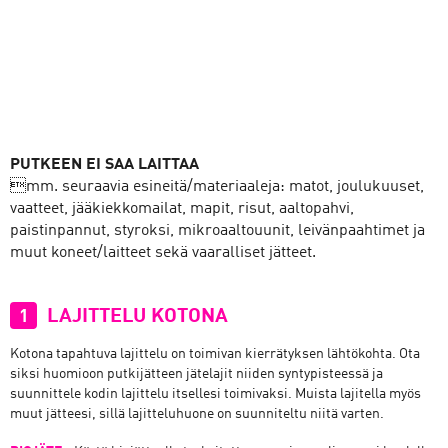
PUTKEEN EI SAA LAITTAA
mm. seuraavia esineitä/materiaaleja: matot, joulukuuset,
vaatteet, jääkiekkomailat, mapit, risut, aaltopahvi,
paistinpannut, styroksi, mikroaaltouunit, leivänpaahtimet ja
muut koneet/laitteet sekä vaaralliset jätteet.
LAJITTELU KOTONA
1
Kotona tapahtuva lajittelu on toimivan kierrätyksen lähtökohta. Ota
siksi huomioon putkijätteen jätelajit niiden syntypisteessä ja
suunnittele kodin lajittelu itsellesi toimivaksi. Muista lajitella myös
muut jätteesi, sillä lajitteluhuone on suunniteltu niitä varten.