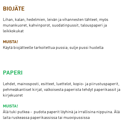
BIOJÄTE
Lihan, kalan, hedelmien, leivän ja vihannesten tähteet; myös
munankuoret, kahvinporot, suodatinpussit, talouspaperi ja
leikkokukat
MUISTA!
Käytä biojätteelle tarkoitettua pussia; sulje pussi huolella
PAPERI
Lehdet, mainosposti, esitteet, luettelot, kopio- ja piirustuspaperit,
pehmeäkantiset kirjat, valkoisesta paperista tehdyt paperikassit ja
kirjekuoret
MUISTA!
Älä tuki putkea - pudota paperit löyhinä ja irrallisina nippuina. Älä
laita ruskeassa paperikassissa tai muovipussissa