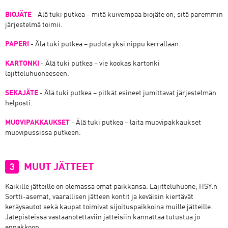
BIOJÄTE
- Älä tuki putkea – mitä kuivempaa biojäte on, sitä paremmin
järjestelmä toimii.
PAPERI
- Älä tuki putkea – pudota yksi nippu kerrallaan.
KARTONKI
- Älä tuki putkea – vie kookas kartonki
lajitteluhuoneeseen.
SEKAJÄTE
- Älä tuki putkea – pitkät esineet jumittavat järjestelmän
helposti.
MUOVIPAKKAUKSET
- Älä tuki putkea – laita muovipakkaukset
muovipussissa putkeen.
MUUT JÄTTEET
3
Kaikille jätteille on olemassa omat paikkansa. Lajitteluhuone, HSY:n
Sortti-asemat, vaarallisen jätteen kontit ja keväisin kiertävät
keräysautot sekä kaupat toimivat sijoituspaikkoina muille jätteille.
Jätepisteissä vastaanotettaviin jätteisiin kannattaa tutustua jo
ennakkoon.