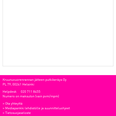
Kruunuvuorenrannan jätteen putkikeräys Oy
PL 79, 00241 Helsinki
Helpdesk
020 711 8455
Numero on maksuton (vain pvm/mpm)
»
Ota yhteyttä
»
Mediapankki lehdistölle ja suunnitteluohjeet
»
Tietosuojaseloste