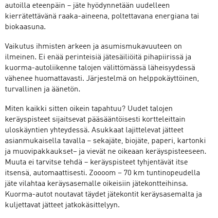
autoilla eteenpäin – jäte hyödynnetään uudelleen
kierrätettävänä raaka-aineena, poltettavana energiana tai
biokaasuna.
Vaikutus ihmisten arkeen ja asumismukavuuteen on
ilmeinen. Ei enää perinteisiä jätesäiliöitä pihapiirissä ja
kuorma-autoliikenne talojen välittömässä läheisyydessä
vähenee huomattavasti. Järjestelmä on helppokäyttöinen,
turvallinen ja äänetön.
Miten kaikki sitten oikein tapahtuu? Uudet talojen
keräyspisteet sijaitsevat pääsääntöisesti kortteleittain
uloskäyntien yhteydessä. Asukkaat lajittelevat jätteet
asianmukaisella tavalla – sekajäte, biojäte, paperi, kartonki
ja muovipakkaukset– ja vievät ne oikeaan keräyspisteeseen.
Muuta ei tarvitse tehdä – keräyspisteet tyhjentävät itse
itsensä, automaattisesti. Zoooom – 70 km tuntinopeudella
jäte vilahtaa keräysasemalle oikeisiin jätekontteihinsa.
Kuorma-autot noutavat täydet jätekontit keräysasemalta ja
kuljettavat jätteet jatkokäsittelyyn.