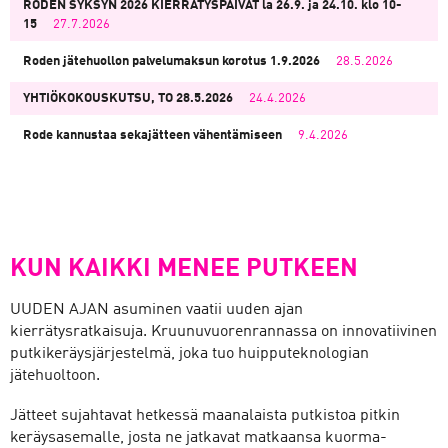
RODEN SYKSYN 2026 KIERRÄTYSPÄIVÄT la 26.9. ja 24.10. klo 10-
15
27.7.2026
Roden jätehuollon palvelumaksun korotus 1.9.2026
28.5.2026
YHTIÖKOKOUSKUTSU, TO 28.5.2026
24.4.2026
Rode kannustaa sekajätteen vähentämiseen
9.4.2026
KUN KAIKKI MENEE PUTKEEN
UUDEN AJAN asuminen vaatii uuden ajan
kierrätysratkaisuja. Kruunuvuorenrannassa on innovatiivinen
putkikeräysjärjestelmä, joka tuo huipputeknologian
jätehuoltoon.
Jätteet sujahtavat hetkessä maanalaista putkistoa pitkin
keräysasemalle, josta ne jatkavat matkaansa kuorma-