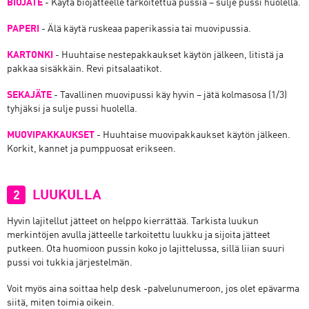
BIOJÄTE
- Käytä biojätteelle tarkoitettua pussia – sulje pussi huolella.
PAPERI
- Älä käytä ruskeaa paperikassia tai muovipussia.
KARTONKI
- Huuhtaise nestepakkaukset käytön jälkeen, litistä ja
pakkaa sisäkkäin. Revi pitsalaatikot.
SEKAJÄTE
- Tavallinen muovipussi käy hyvin – jätä kolmasosa (1/3)
tyhjäksi ja sulje pussi huolella.
MUOVIPAKKAUKSET
- Huuhtaise muovipakkaukset käytön jälkeen.
Korkit, kannet ja pumppuosat erikseen.
LUUKULLA
2
Hyvin lajitellut jätteet on helppo kierrättää. Tarkista luukun
merkintöjen avulla jätteelle tarkoitettu luukku ja sijoita jätteet
putkeen. Ota huomioon pussin koko jo lajittelussa, sillä liian suuri
pussi voi tukkia järjestelmän.
Voit myös aina soittaa help desk -palvelunumeroon, jos olet epävarma
siitä, miten toimia oikein.