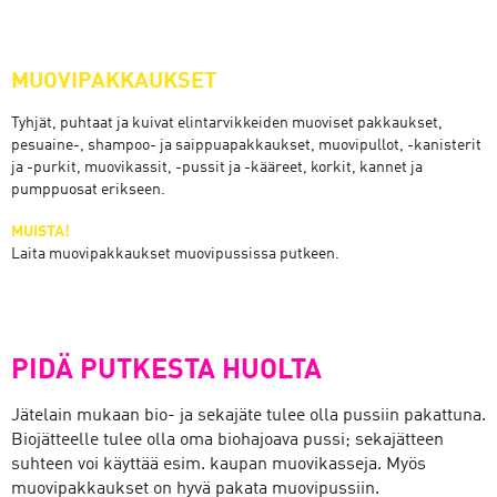
MUOVIPAKKAUKSET
Tyhjät, puhtaat ja kuivat elintarvikkeiden muoviset pakkaukset,
pesuaine-, shampoo- ja saippuapakkaukset, muovipullot, -kanisterit
ja -purkit, muovikassit, -pussit ja -kääreet, korkit, kannet ja
pumppuosat erikseen.
MUISTA!
Laita muovipakkaukset muovipussissa putkeen.
PIDÄ PUTKESTA HUOLTA
Jätelain mukaan bio- ja sekajäte tulee olla pussiin pakattuna.
Biojätteelle tulee olla oma biohajoava pussi; sekajätteen
suhteen voi käyttää esim. kaupan muovikasseja. Myös
muovipakkaukset on hyvä pakata muovipussiin.