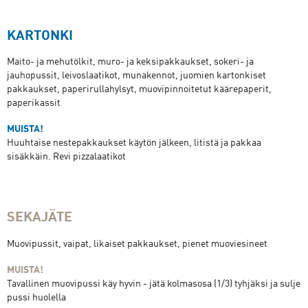
KARTONKI
Maito- ja mehutölkit, muro- ja keksipakkaukset, sokeri- ja
jauhopussit, leivoslaatikot, munakennot, juomien kartonkiset
pakkaukset, paperirullahylsyt, muovipinnoitetut käärepaperit,
paperikassit
MUISTA!
Huuhtaise nestepakkaukset käytön jälkeen, litistä ja pakkaa
sisäkkäin. Revi pizzalaatikot
SEKAJÄTE
Muovipussit, vaipat, likaiset pakkaukset, pienet muoviesineet
MUISTA!
Tavallinen muovipussi käy hyvin - jätä kolmasosa (1/3) tyhjäksi ja sulje
pussi huolella