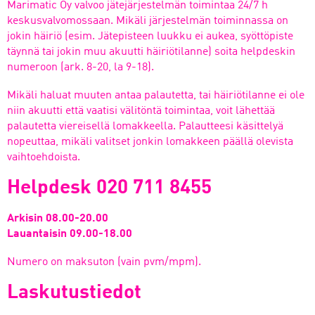
Marimatic Oy valvoo jätejärjestelmän toimintaa 24/7 h
keskusvalvomossaan. Mikäli järjestelmän toiminnassa on
jokin häiriö (esim. Jätepisteen luukku ei aukea, syöttöpiste
täynnä tai jokin muu akuutti häiriötilanne) soita helpdeskin
numeroon (ark. 8-20, la 9-18).
Mikäli haluat muuten antaa palautetta, tai häiriötilanne ei ole
niin akuutti että vaatisi välitöntä toimintaa, voit lähettää
palautetta viereisellä lomakkeella. Palautteesi käsittelyä
nopeuttaa, mikäli valitset jonkin lomakkeen päällä olevista
vaihtoehdoista.
Helpdesk 020 711 8455
Arkisin 08.00-20.00
Lauantaisin 09.00-18.00
Numero on maksuton (vain pvm/mpm).
Laskutustiedot