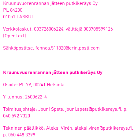
Kruunuvuorenrannan jätteen putkikeräys Oy
PL 84230
01051 LASKUT
Verkkolaskut: 003726006224, välittäjä 003708599126
(OpenText)
Sähköpostitse: fennoa.511820@erin.posti.com
Kruunuvuorenrannan jätteen putkikeräys Oy
Osoite: PL 79, 00241 Helsinki
Y-tunnus: 2600622-4
Toimitusjohtaja: Jouni Spets, jouni.spets@putkikerays.fi, p.
040 592 7320
Tekninen päällikkö: Aleksi Virén, aleksi.viren@putkikerays.fi,
p. 050 448 3399