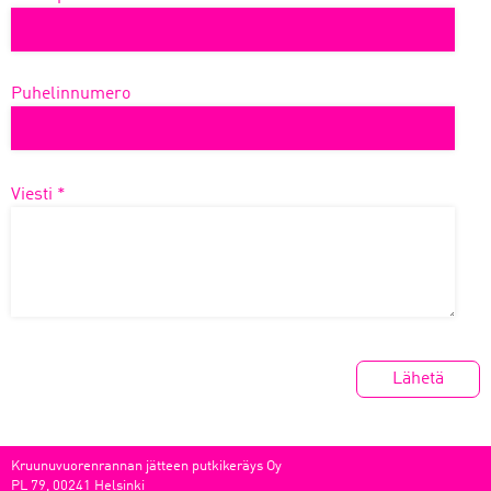
Puhelinnumero
Viesti *
Please leave this
field empty.
Kruunuvuorenrannan jätteen putkikeräys Oy
PL 79, 00241 Helsinki