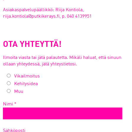
Asiakaspalvelupäällikkö: Riija Kontiola,
riija.kontiola@putkikerays.fi, p. 040 4139951
OTA YHTEYTTÄ!
Ilmoita viasta tai jätä palautetta. Mikäli haluat, että sinuun
ollaan yhteydessä, jätä yhteystietosi.
Vikailmoitus
Kehitysidea
Muu
Nimi *
Sähköposti