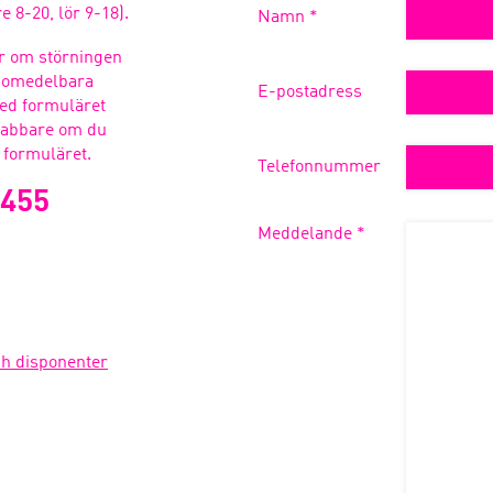
 8-20, lör 9-18).
Namn *
ler om störningen
va omedelbara
E-postadress
ed formuläret
snabbare om du
r formuläret.
Telefonnummer
8455
Meddelande *
Please leave this
field empty.
ch disponenter