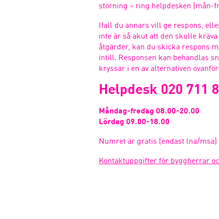
störning – ring helpdesken (mån-fre
Ifall du annars vill ge respons, el
inte är så akut att den skulle krä
åtgärder, kan du skicka respons m
intill. Responsen kan behandlas 
kryssar i en av alternativen ovanfö
Helpdesk 020 711 
Måndag-fredag 08.00-20.00
Lördag 09.00-18.00
Numret är gratis (endast lna/msa)
Kontaktuppgifter för byggherrar o