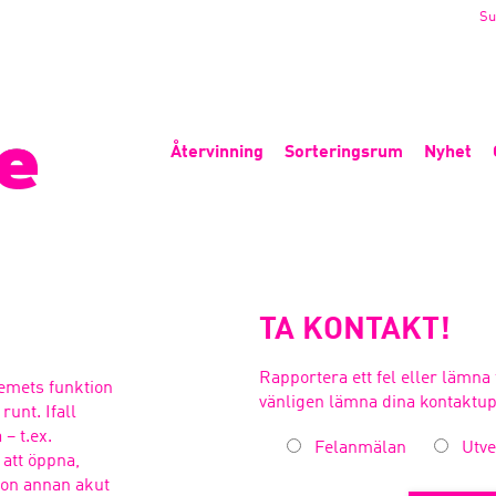
Su
Återvinning
Sorteringsrum
Nyhet
TA KONTAKT!
Rapportera ett fel eller lämna 
temets funktion
vänligen lämna dina kontaktup
runt. Ifall
– t.ex.
Felanmälan
Utve
att öppna,
ågon annan akut