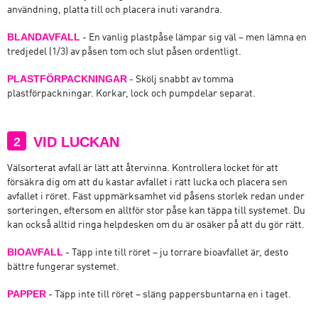
användning, platta till och placera inuti varandra.
BLANDAVFALL
- En vanlig plastpåse lämpar sig väl – men lämna en
tredjedel (1/3) av påsen tom och slut påsen ordentligt.
PLASTFÖRPACKNINGAR
- Skölj snabbt av tomma
plastförpackningar. Korkar, lock och pumpdelar separat.
VID LUCKAN
2
Välsorterat avfall är lätt att återvinna. Kontrollera locket för att
försäkra dig om att du kastar avfallet i rätt lucka och placera sen
avfallet i röret. Fäst uppmärksamhet vid påsens storlek redan under
sorteringen, eftersom en alltför stor påse kan täppa till systemet. Du
kan också alltid ringa helpdesken om du är osäker på att du gör rätt.
BIOAVFALL
- Täpp inte till röret – ju torrare bioavfallet är, desto
bättre fungerar systemet.
PAPPER
- Täpp inte till röret – släng pappersbuntarna en i taget.