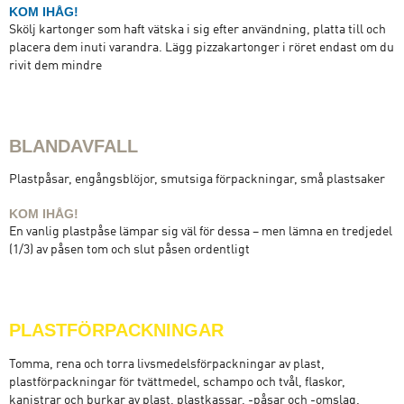
KOM IHÅG!
Skölj kartonger som haft vätska i sig efter användning, platta till och
placera dem inuti varandra. Lägg pizzakartonger i röret endast om du
rivit dem mindre
BLANDAVFALL
Plastpåsar, engångsblöjor, smutsiga förpackningar, små plastsaker
KOM IHÅG!
En vanlig plastpåse lämpar sig väl för dessa – men lämna en tredjedel
(1/3) av påsen tom och slut påsen ordentligt
PLASTFÖRPACKNINGAR
Tomma, rena och torra livsmedelsförpackningar av plast,
plastförpackningar för tvättmedel, schampo och tvål, flaskor,
kanistrar och burkar av plast, plastkassar, -påsar och -omslag.