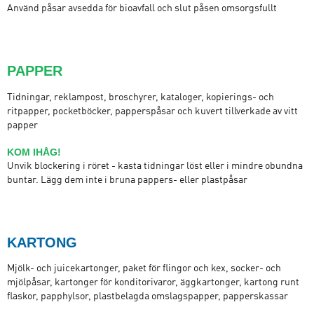
Använd påsar avsedda för bioavfall och slut påsen omsorgsfullt
PAPPER
Tidningar, reklampost, broschyrer, kataloger, kopierings- och
ritpapper, pocketböcker, papperspåsar och kuvert tillverkade av vitt
papper
KOM IHÅG!
Unvik blockering i röret - kasta tidningar löst eller i mindre obundna
buntar. Lägg dem inte i bruna pappers- eller plastpåsar
KARTONG
Mjölk- och juicekartonger, paket för flingor och kex, socker- och
mjölpåsar, kartonger för konditorivaror, äggkartonger, kartong runt
flaskor, papphylsor, plastbelagda omslagspapper, papperskassar