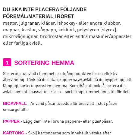
DU SKA INTE PLACERA FÖLJANDE
FÖREMÅL/MATERIAL I RÖRET
mattor, julgranar, kläder, ishockey- eller andra klubbor,
mappar, kvistar, vågpapp, kokkärl, polystyren (styrox),
mikrovågsugnar, brödrostar eller andra maskiner/apparater
eller farliga avfall.
SORTERING HEMMA
1
Sortering av avfall i hemmet är utgångspunkten för en effektiv
återvinning. Tänk på de olika grupperna av avfall då du bygger upp ett
lämpligt sorteringssystem hemma. Kom ihåg att också sortera det
avfall som inte passar in i rören – sorteringsrummet finns till för det.
BIOAVFALL
- Använd påsar avsedda för bioavfall – slut påsen
omsorgsfullt.
PAPPER
- Lägg dem inte i bruna pappers- eller plastpåsar.
KARTONG
- Skölj kartongerna som innehållit vätska efter