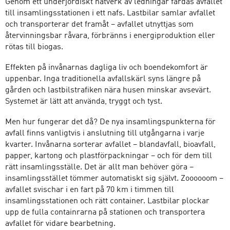
Genom ett underjordiskt nätverk av ledningar färdas avfallet
till insamlingsstationen i ett nafs. Lastbilar samlar avfallet
och transporterar det framåt – avfallet utnyttjas som
återvinningsbar råvara, förbränns i energiproduktion eller
rötas till biogas.
Effekten på invånarnas dagliga liv och boendekomfort är
uppenbar. Inga traditionella avfallskärl syns längre på
gården och lastbilstrafiken nära husen minskar avsevärt.
Systemet är lätt att använda, tryggt och tyst.
Men hur fungerar det då? De nya insamlingspunkterna för
avfall finns vanligtvis i anslutning till utgångarna i varje
kvarter. Invånarna sorterar avfallet – blandavfall, bioavfall,
papper, kartong och plastförpackningar – och för dem till
rätt insamlingsställe. Det är allt man behöver göra –
insamlingsstället tömmer automatiskt sig självt. Zoooooom –
avfallet svischar i en fart på 70 km i timmen till
insamlingsstationen och rätt container. Lastbilar plockar
upp de fulla containrarna på stationen och transportera
avfallet för vidare bearbetning.