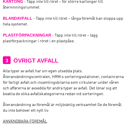
KARTONG
- Täpp inte till röret – för större kartonger till
återvinningsrummet.
BLANDAVFALL
- Täpp inte till röret – långa föremål kan stoppa upp
hela systemet.
PLASTFÖRPACKNINGAR
- Täpp inte till röret – lägg
plastförpackningar i röret i en plastpåse.
ÖVRIGT AVFALL
3
Alla typer av avfall har sin egen utsedda plats.
Återanvändningscentralen, HRM:s sorteringsstationer, containrarna
för farligt avfall och insamlingsbilarna som cirkulerar under våren
och affärerna är avsedda för andra typer av avfall. Det lönar sig att
beakta de olika avfallskategorierna redan vid sorteringen.
Återanvändning av föremål är miljövänlig verksamhet Ge de föremål
du inte behöver ett nytt liv.
ANVÄNDBARA FÖREMÅL