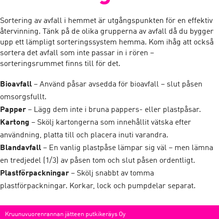
Sortering av avfall i hemmet är utgångspunkten för en effektiv
återvinning. Tänk på de olika grupperna av avfall då du bygger
upp ett lämpligt sorteringssystem hemma. Kom ihåg att också
sortera det avfall som inte passar in i rören –
sorteringsrummet finns till för det.
Bioavfall
– Använd påsar avsedda för bioavfall – slut påsen
omsorgsfullt.
Papper
– Lägg dem inte i bruna pappers- eller plastpåsar.
Kartong
– Skölj kartongerna som innehållit vätska efter
användning, platta till och placera inuti varandra.
Blandavfall
– En vanlig plastpåse lämpar sig väl – men lämna
en tredjedel (1/3) av påsen tom och slut påsen ordentligt.
Plastförpackningar
– Skölj snabbt av tomma
plastförpackningar. Korkar, lock och pumpdelar separat.
Kruunuvuorenrannan jätteen putkikeräys Oy