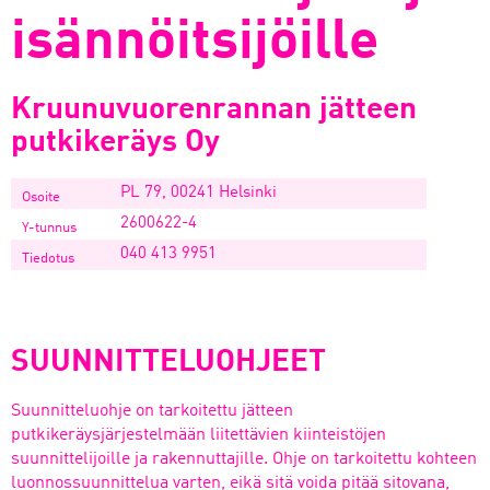
isännöitsijöille
Kruunuvuorenrannan jätteen
putkikeräys Oy
PL 79, 00241 Helsinki
Osoite
2600622-4
Y-tunnus
040 413 9951
Tiedotus
SUUNNITTELUOHJEET
Suunnitteluohje on tarkoitettu jätteen
putkikeräysjärjestelmään liitettävien kiinteistöjen
suunnittelijoille ja rakennuttajille. Ohje on tarkoitettu kohteen
luonnossuunnittelua varten, eikä sitä voida pitää sitovana,