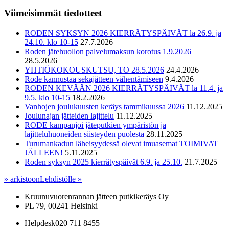
Viimeisimmät tiedotteet
RODEN SYKSYN 2026 KIERRÄTYSPÄIVÄT la 26.9. ja
24.10. klo 10-15
27.7.2026
Roden jätehuollon palvelumaksun korotus 1.9.2026
28.5.2026
YHTIÖKOKOUSKUTSU, TO 28.5.2026
24.4.2026
Rode kannustaa sekajätteen vähentämiseen
9.4.2026
RODEN KEVÄÄN 2026 KIERRÄTYSPÄIVÄT la 11.4. ja
9.5. klo 10-15
18.2.2026
Vanhojen joulukuusten keräys tammikuussa 2026
11.12.2025
Joulunajan jätteiden lajittelu
11.12.2025
RODE kampanjoi jäteputkien ympäristön ja
lajitteluhuoneiden siisteyden puolesta
28.11.2025
Turumankadun läheisyydessä olevat imuasemat TOIMIVAT
JÄLLEEN!
5.11.2025
Roden syksyn 2025 kierrätyspäivät 6.9. ja 25.10.
21.7.2025
» arkistoon
Lehdistölle »
Kruunuvuorenrannan jätteen putkikeräys Oy
PL 79, 00241 Helsinki
Helpdesk
020 711 8455