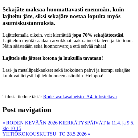
Sekajäte maksaa huomattavasti enemmän, kuin
lajiteltu jäte, siksi sekajäte nostaa lopulta myös
asumiskustannuksia.
Lajittelemalla oikein, voit kierrättää
jopa 70% sekajätteestäsi
.
Lajittelun myötä saadaan arvokkaat raaka-aineet talteen ja kiertoon.
Näin säästetään sekä luonnonvaroja että selvää rahaa!
Lajittele siis jätteet kotona ja luukuilla tavataan!
Lasi- ja metallipakkaukset sekä isokoinen pahvi ja isompi sekajäte
kuuluvat tietysti lajitteluhuoneen astioihin. Helppoa!
Tulosta tiedote tästä:
Rode_asukasaineisto_A4_tulostettava
Post navigation
«
RODEN KEVÄÄN 2026 KIERRÄTYSPÄIVÄT la 11.4. ja 9.5.
klo 10-15
YHTIÖKOKOUSKUTSU, TO 28.5.2026
»