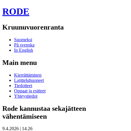
RODE
Kruunuvuorenranta
Suomeksi
På svenska
In English
Main menu
Skip
Kierrättäminen
to
Lajitteluhuoneet
content
Tiedotteet
Oppaat ja esitteet
Yhteystiedot
Rode kannustaa sekajätteen
vähentämiseen
9.4.2026
|
14.26