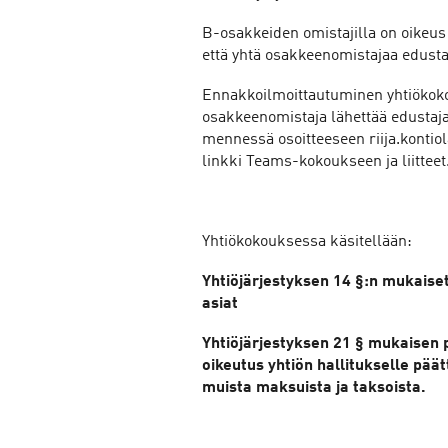
B-osakkeiden omistajilla on oikeus 
että yhtä osakkeenomistajaa edusta
Ennakkoilmoittautuminen yhtiökoko
osakkeenomistaja lähettää edustajan
mennessä osoitteeseen riija.kontiol
linkki Teams-kokoukseen ja liitteet
Yhtiökokouksessa käsitellään:
Yhtiöjärjestyksen 14 §:n mukaiset
asiat
Yhtiöjärjestyksen 21 § mukaisen
oikeutus yhtiön hallitukselle pää
muista maksuista ja taksoista.