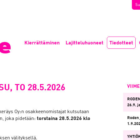
Su
Kierrättäminen
Lajitteluhuoneet
Tiedotteet
, TO 28.5.2026
VIIM
RODEN
26.9. j
keräys Oy:n osakkeenomistajat kutsutaan
Roden 
n, joka pidetään:
torstaina 28.5.2026 klo
1.9.20
YHTIÖ
sen välityksellä.