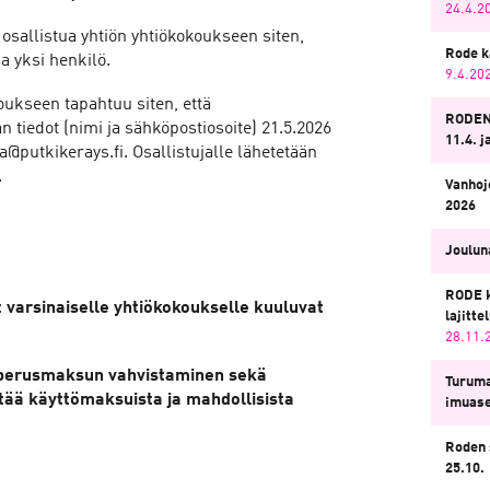
24.4.2
osallistua yhtiön yhtiökokoukseen siten,
Rode k
a yksi henkilö.
9.4.20
ukseen tapahtuu siten, että
RODEN
 tiedot (nimi ja sähköpostiosoite) 21.5.2026
11.4. j
a@putkikerays.fi. Osallistujalle lähetetään
.
Vanhoj
2026
Jouluna
RODE k
 varsinaiselle yhtiökokoukselle kuuluvat
lajitt
28.11.
 perusmaksun vahvistaminen sekä
Turuma
ttää käyttömaksuista ja mahdollisista
imuas
Roden 
25.10.