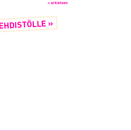
» arkistoon
EHDISTÖLLE »