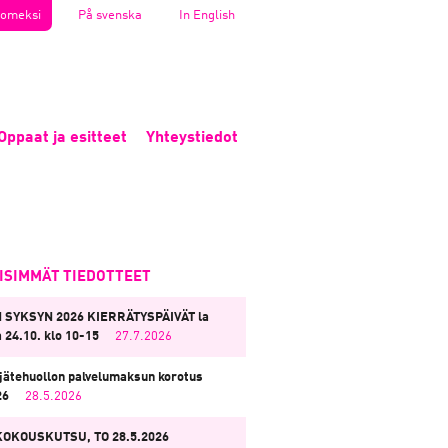
omeksi
På svenska
In English
Oppaat ja esitteet
Yhteystiedot
EISIMMÄT TIEDOTTEET
 SYKSYN 2026 KIERRÄTYSPÄIVÄT la
a 24.10. klo 10-15
27.7.2026
jätehuollon palvelumaksun korotus
26
28.5.2026
KOKOUSKUTSU, TO 28.5.2026