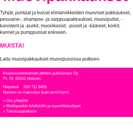
Tyhjät, puhtaat ja kuivat elintarvikkeiden muoviset pakkaukset,
pesuaine-, shampoo- ja saippuapakkaukset, muovipullot, -
kanisterit ja -purkit, muovikassit, -pussit ja -kääreet, korkit,
kannet ja pumppuosat erikseen.
MUISTA!
Laita muovipakkaukset muovipussissa putkeen.
Kruunuvuorenrannan jätteen putkikeräys Oy
PL 79, 00241 Helsinki
Helpdesk
020 711 8455
Numero on maksuton (vain pvm/mpm)
»
Ota yhteyttä
»
Mediapankki lehdistölle ja suunnitteluohjeet
»
Tietosuojaseloste