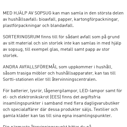
MED HJÄLP AV SOPSUG kan man samla in den största delen
av hushållsavfall: bioavfall, papper, kartongförpackningar,
plastförpackningar och blandavfall.
SORTERINGSRUM finns till för sådant avfall som på grund
av sitt material och sin storlek inte kan samlas in med hjälp
av sopsug, till exempel glas, metall samt papp av stor
storlek.
ANDRA AVFALLSFÖREMÅL som uppkommer i hushåll,
såsom trasiga möbler och hushållsapparater, kan tas till
Sortti-stationen eller till återvinningscentralen.
För batterier, lysrör, lågenergilampor, LED-lampor samt för
el- och elektronikskrot (EES) finns det avgiftsfria
insamlingspunkter i samband med flera dagligvarubutiker
och specialaffärer där dessa produkter säljs. Textilier och
gamla kläder kan tas till sina egna insamlingspunkter.