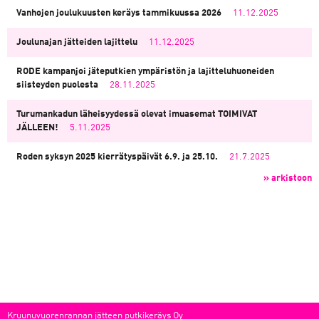
Vanhojen joulukuusten keräys tammikuussa 2026
11.12.2025
Joulunajan jätteiden lajittelu
11.12.2025
RODE kampanjoi jäteputkien ympäristön ja lajitteluhuoneiden
siisteyden puolesta
28.11.2025
Turumankadun läheisyydessä olevat imuasemat TOIMIVAT
JÄLLEEN!
5.11.2025
Roden syksyn 2025 kierrätyspäivät 6.9. ja 25.10.
21.7.2025
» arkistoon
Kruunuvuorenrannan jätteen putkikeräys Oy