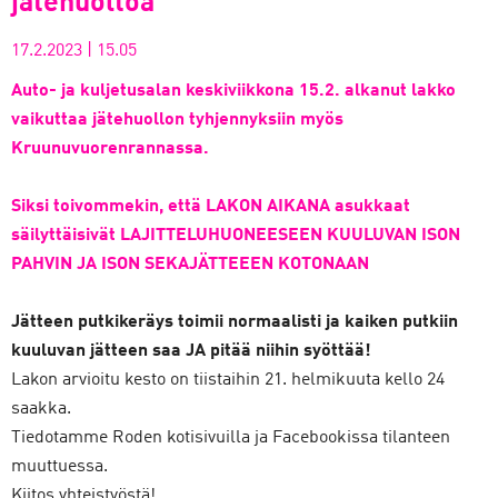
jätehuoltoa
17.2.2023
|
15.05
Auto- ja kuljetusalan keskiviikkona 15.2. alkanut lakko
vaikuttaa jätehuollon tyhjennyksiin myös
Kruunuvuorenrannassa.
Siksi toivommekin, että LAKON AIKANA asukkaat
säilyttäisivät LAJITTELUHUONEESEEN KUULUVAN ISON
PAHVIN JA ISON SEKAJÄTTEEEN KOTONAAN
Jätteen putkikeräys toimii normaalisti ja kaiken putkiin
kuuluvan jätteen saa JA pitää niihin syöttää!
Lakon arvioitu kesto on tiistaihin 21. helmikuuta kello 24
saakka.
Tiedotamme Roden kotisivuilla ja Facebookissa tilanteen
muuttuessa.
Kiitos yhteistyöstä!