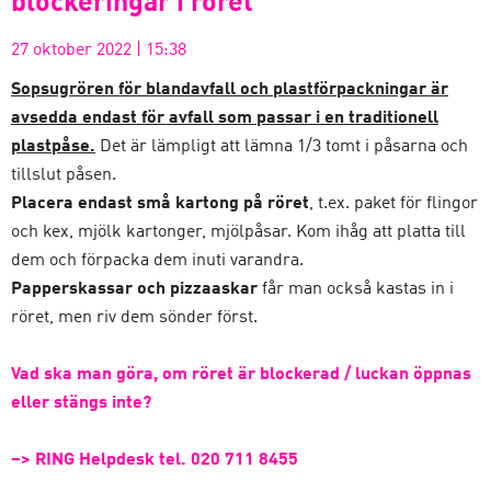
blockeringar i röret
27 oktober 2022
|
15:38
Sopsugrören för blandavfall och plastförpackningar är
avsedda endast för avfall som passar i en traditionell
plastpåse.
Det är lämpligt att lämna 1/3 tomt i påsarna och
tillslut påsen.
Placera endast små kartong på röret
, t.ex. paket för flingor
och kex, mjölk kartonger, mjölpåsar. Kom ihåg att platta till
dem och förpacka dem inuti varandra.
Papperskassar och pizzaaskar
får man också kastas in i
röret, men riv dem sönder först.
Vad ska man göra, om röret är blockerad / luckan öppnas
eller stängs inte?
–> RING Helpdesk
tel. 020 711 8455