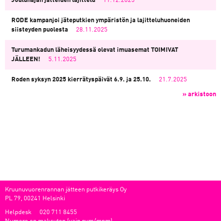
Joulunajan jätteiden lajittelu
11.12.2025
RODE kampanjoi jäteputkien ympäristön ja lajitteluhuoneiden
siisteyden puolesta
28.11.2025
Turumankadun läheisyydessä olevat imuasemat TOIMIVAT
JÄLLEEN!
5.11.2025
Roden syksyn 2025 kierrätyspäivät 6.9. ja 25.10.
21.7.2025
» arkistoon
Kruunuvuorenrannan jätteen putkikeräys Oy
PL 79, 00241 Helsinki
Helpdesk
020 711 8455