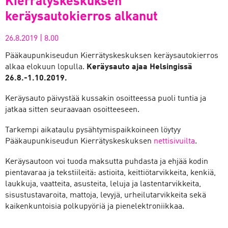
Kierrätyskeskuksen
keräysautokierros alkanut
26.8.2019
|
8.00
Pääkaupunkiseudun Kierrätyskeskuksen keräysautokierros
alkaa elokuun lopulla.
Keräysauto ajaa Helsingissä
26.8.-1.10.2019.
Keräysauto päivystää kussakin osoitteessa puoli tuntia ja
jatkaa sitten seuraavaan osoitteeseen.
Tarkempi aikataulu pysähtymispaikkoineen löytyy
Pääkaupunkiseudun Kierrätyskeskuksen
nettisivuilta
.
Keräysautoon voi tuoda maksutta puhdasta ja ehjää kodin
pientavaraa ja tekstiileitä: astioita, keittiötarvikkeita, kenkiä,
laukkuja, vaatteita, asusteita, leluja ja lastentarvikkeita,
sisustustavaroita, mattoja, levyjä, urheilutarvikkeita sekä
kaikenkuntoisia polkupyöriä ja pienelektroniikkaa.