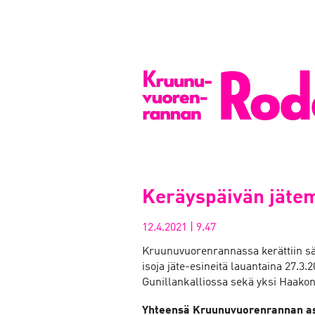
Keräyspäivän jätem
12.4.2021
|
9.47
Kruunuvuorenrannassa kerättiin sä
isoja jäte-esineitä lauantaina 27.3.
Gunillankalliossa sekä yksi Haako
Yhteensä Kruunuvuorenrannan asu