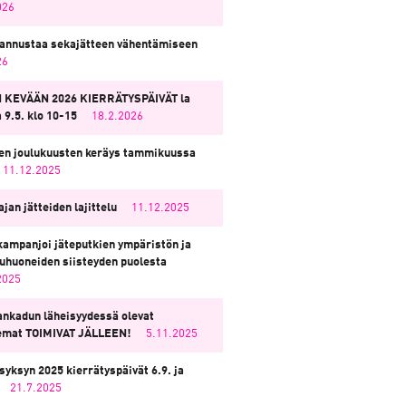
026
annustaa sekajätteen vähentämiseen
26
 KEVÄÄN 2026 KIERRÄTYSPÄIVÄT la
a 9.5. klo 10-15
18.2.2026
en joulukuusten keräys tammikuussa
11.12.2025
jan jätteiden lajittelu
11.12.2025
ampanjoi jäteputkien ympäristön ja
eluhuoneiden siisteyden puolesta
2025
nkadun läheisyydessä olevat
emat TOIMIVAT JÄLLEEN!
5.11.2025
syksyn 2025 kierrätyspäivät 6.9. ja
21.7.2025