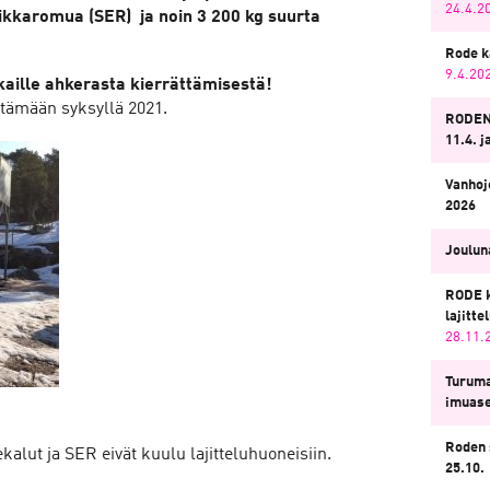
24.4.2
iikkaromua (SER) ja noin 3 200 kg suurta
Rode k
9.4.20
aille ahkerasta kierrättämisestä!
stämään syksyllä 2021.
RODEN
11.4. j
Vanhoj
2026
Jouluna
RODE k
lajitt
28.11.
Turuma
imuas
Roden 
kalut ja SER eivät kuulu lajitteluhuoneisiin.
25.10.