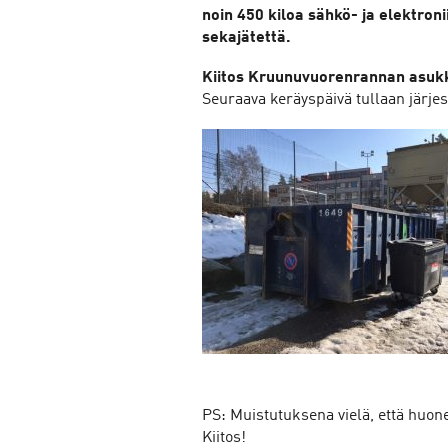
noin 450 kiloa sähkö- ja elektron
sekajätettä.
Kiitos Kruunuvuorenrannan asukk
Seuraava keräyspäivä tullaan järje
PS: Muistutuksena vielä, että huone
Kiitos!