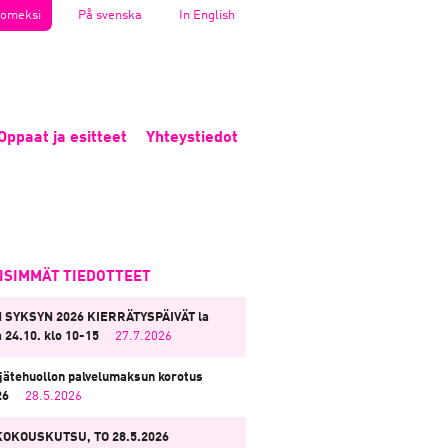
omeksi
På svenska
In English
Oppaat ja esitteet
Yhteystiedot
EISIMMÄT TIEDOTTEET
 SYKSYN 2026 KIERRÄTYSPÄIVÄT la
a 24.10. klo 10-15
27.7.2026
jätehuollon palvelumaksun korotus
26
28.5.2026
KOKOUSKUTSU, TO 28.5.2026