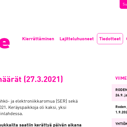
Su
Kierrättäminen
Lajitteluhuoneet
Tiedotteet
äärät (27.3.2021)
VIIM
RODEN
26.9. j
hkö- ja elektroniikkaromua (SER) sekä
Roden 
2021. Keräyspaikkoja oli kaksi, yksi
1.9.20
ninlahdessa.
YHTIÖ
kkailta saatiin kerättyä päivän aikana