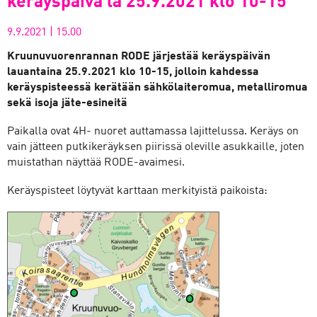
keräyspäivä la 25.9.2021 klo 10-15
9.9.2021
|
15.00
Kruunuvuorenrannan RODE järjestää keräyspäivän
lauantaina 25.9.2021 klo 10-15, jolloin kahdessa
keräyspisteessä kerätään sähkölaiteromua, metalliromua
sekä isoja jäte-esineitä
Paikalla ovat 4H- nuoret auttamassa lajittelussa. Keräys on
vain jätteen putkikeräyksen piirissä oleville asukkaille, joten
muistathan näyttää RODE-avaimesi.
Keräyspisteet löytyvät karttaan merkityistä paikoista: