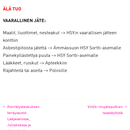
ÄLÄ TUO
VAARALLINEN JÄTE:
Maalit, liuottimet, nesteakut –> HSY:n vaarallisen jätteen
konttiin
Asbestipitoista jätettä –> Ämmässuon HSY Sortti-asemalle
Painekyllästettyä puuta –> HSY Sortti-asemalle
Lääkkeet, ruiskut –> Apteekkiin
Räjähteitä tai aseita –> Poliisille
«
»
Kierrätyskeskuksen
Vinkki imujäteputkien
keräysautot
tasatäytöstä
Laajasalossa,
Jollaksessa ja