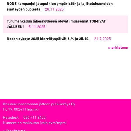
RODE kampanjoi jäteputkien ympäristön ja lajitteluhuoneiden
siisteyden puolesta
28.11.2025
Turumankadun läheisyydessä olevat imuasemat TOIMIVAT
JÄLLEEN!
5.11.2025
Roden syksyn 2025 kierrätyspäivät 6.9. ja 25.10.
21.7.2025
» arkistoon
Kruunuvuorenrannan jätteen putkikeräys Oy
PL 79, 00241 Helsinki
Helpdesk
020 711 8455
Numero on maksuton (vain pvm/mpm)