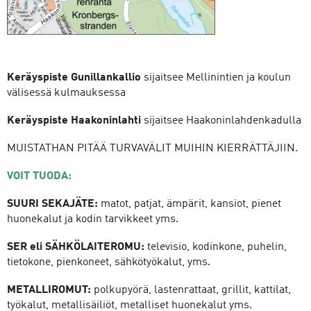
Keräyspiste Gunillankallio
sijaitsee Mellinintien ja koulun
välisessä kulmauksessa
Keräyspiste Haakoninlahti
sijaitsee Haakoninlahdenkadulla
MUISTATHAN PITÄÄ TURVAVÄLIT MUIHIN KIERRÄTTÄJIIN.
VOIT TUODA:
SUURI SEKAJÄTE:
matot, patjat, ämpärit, kansiot, pienet
huonekalut ja kodin tarvikkeet yms.
SER eli SÄHKÖLAITEROMU:
televisio, kodinkone, puhelin,
tietokone, pienkoneet, sähkötyökalut, yms.
METALLIROMUT:
polkupyörä, lastenrattaat, grillit, kattilat,
työkalut, metallisäiliöt, metalliset huonekalut yms.