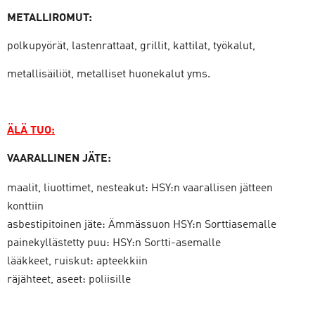
METALLIROMUT:
polkupyörät, lastenrattaat, grillit, kattilat, työkalut,
metallisäiliöt, metalliset huonekalut yms.
ÄLÄ TUO:
VAARALLINEN JÄTE:
maalit, liuottimet, nesteakut: HSY:n vaarallisen jätteen
konttiin
asbestipitoinen jäte: Ämmässuon HSY:n Sorttiasemalle
painekyllästetty puu: HSY:n Sortti-asemalle
lääkkeet, ruiskut: apteekkiin
räjähteet, aseet: poliisille