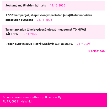
Joulunajan jätteiden lajittelu
11.12.2025
RODE kampanjoi jäteputkien ympäristön ja lajitteluhuoneiden
siisteyden puolesta
28.11.2025
Turumankadun läheisyydessä olevat imuasemat TOIMIVAT
JÄLLEEN!
5.11.2025
Roden syksyn 2025 kierrätyspäivät 6.9. ja 25.10.
21.7.2025
» arkistoon
Kruunuvuorenrannan jätteen putkikeräys Oy
PL 79, 00241 Helsinki