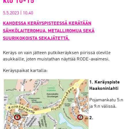
klo 10-15
5.5.2023
|
10.40
KAHDESSA KERÄYSPISTEESSÄ KERÄTÄÄN
SÄHKÖLAITEROMUA, METALLIROMUA SEKÄ
SUURIKOKOISTA SEKAJÄTETTÄ.
Keräys on vain jätteen putkikeräyksen piirissä oleville
asukkaille, joten muistathan näyttää RODE-avaimesi.
Keräyspaikat kartalla:
1. Keräyspiste
Haakoninlahti
Pojamankatu 5:n
ja 9:n välissä.
2.