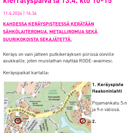
kierrätyspäivä la 13.4. klo 10-15
11.4.2024
|
16.34
KAHDESSA KERÄYSPISTEESSÄ KERÄTÄÄN
SÄHKÖLAITEROMUA, METALLIROMUA SEKÄ
SUURIKOKOISTA SEKAJÄTETTÄ.
Keräys on vain jätteen putkikeräyksen piirissä oleville
asukkaille, joten muistathan näyttää RODE-avaimesi.
Keräyspaikat kartalla:
1. Keräyspiste
Haakoninlahti
Pojamankatu 5:n
ja 9:n välissä.
2.