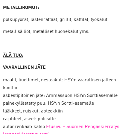
METALLIROMUT:
polkupyörät, lastenrattaat, grillit, kattilat, työkalut,
metallisäiliöt, metalliset huonekalut yms.
ÄLÄ TUO:
VAARALLINEN JÄTE
maalit, liuottimet, nesteakut: HSY:n vaarallisen jätteen
konttiin
asbestipitoinen jäte: Ämmässuon HSY:n Sorttiasemalle
painekyllästetty puu: HSY:n Sortti-asemalle
lääkkeet, ruiskut: apteekkiin
räjähteet, aseet: poliisille
autonrenkaat: katso
Etusivu – Suomen Rengaskierrätys