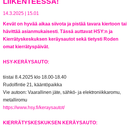
LIIKENTEESSÄ!
14.3.2025
|
15.01
Kevät on hyvää aikaa siivota ja pistää tavara kiertoon tai
hävittää asianmukaisesti. Tässä auttavat HSY:n ja
Kierrätyskeskuksen keräysautot sekä tietysti Roden
omat kierrätyspäivät.
HSY-KERÄYSAUTO:
tiistai 8.4.2025 klo 18.00-18.40
Rudolfintie 21, kääntöpaikka
Vie autoon: Vaarall​inen jäte, sähkö- ja elektroniikk​aromu,
metalliromu
https://www.hsy.fi/keraysautot/
KIERRÄTYSKESKUKSEN KERÄYSAUTO: