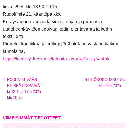
tiistai 29.4. klo 18.50-19.15
Rudolfintie 21, kääntöpaikka
Keräysautoon voi viedä siistiä, ehjää ja puhdasta
uudelleenkäyttöön sopivaa kodin pientavaraa ja kodin
tekstiileitä
Pienelektroniikkaa ja polkupyöriä otetaan vastaan kaiken
kuntoisina.
https://kierratyskeskus.fi/lahjoita-tavaraa/keraysautot/
«
»
RODEN KEVÄÄN
YHTIÖKOKOUSKUTSU,
KIERRÄTYSPÄIVÄT
KE 28.5.2025
la 12.4. ja 17.5.2025
klo 10-15
VIIMEISIMMÄT TIEDOTTEET