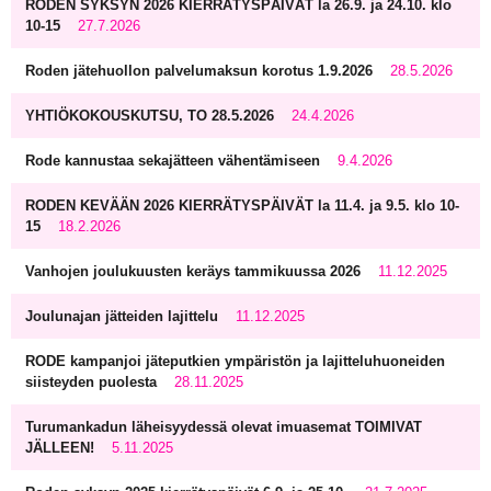
RODEN SYKSYN 2026 KIERRÄTYSPÄIVÄT la 26.9. ja 24.10. klo
10-15
27.7.2026
Roden jätehuollon palvelumaksun korotus 1.9.2026
28.5.2026
YHTIÖKOKOUSKUTSU, TO 28.5.2026
24.4.2026
Rode kannustaa sekajätteen vähentämiseen
9.4.2026
RODEN KEVÄÄN 2026 KIERRÄTYSPÄIVÄT la 11.4. ja 9.5. klo 10-
15
18.2.2026
Vanhojen joulukuusten keräys tammikuussa 2026
11.12.2025
Joulunajan jätteiden lajittelu
11.12.2025
RODE kampanjoi jäteputkien ympäristön ja lajitteluhuoneiden
siisteyden puolesta
28.11.2025
Turumankadun läheisyydessä olevat imuasemat TOIMIVAT
JÄLLEEN!
5.11.2025