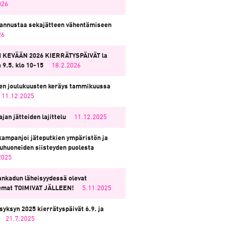
026
annustaa sekajätteen vähentämiseen
26
 KEVÄÄN 2026 KIERRÄTYSPÄIVÄT la
a 9.5. klo 10-15
18.2.2026
en joulukuusten keräys tammikuussa
11.12.2025
jan jätteiden lajittelu
11.12.2025
ampanjoi jäteputkien ympäristön ja
eluhuoneiden siisteyden puolesta
2025
nkadun läheisyydessä olevat
emat TOIMIVAT JÄLLEEN!
5.11.2025
syksyn 2025 kierrätyspäivät 6.9. ja
21.7.2025