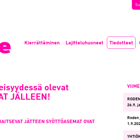
Su
Kierrättäminen
Lajitteluhuoneet
Tiedotteet
isyydessä olevat
VIIM
AT JÄLLEEN!
RODEN
26.9. j
Roden 
AITSEVAT JÄTTEEN SYÖTTÖASEMAT OVAT
1.9.20
YHTIÖ