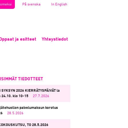
omeksi
På svenska
In English
Oppaat ja esitteet
Yhteystiedot
EISIMMÄT TIEDOTTEET
 SYKSYN 2026 KIERRÄTYSPÄIVÄT la
a 24.10. klo 10-15
27.7.2026
jätehuollon palvelumaksun korotus
26
28.5.2026
KOKOUSKUTSU, TO 28.5.2026