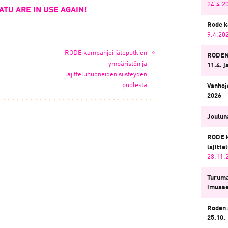
24.4.2
TU ARE IN USE AGAIN!
Rode k
9.4.20
»
RODE kampanjoi jäteputkien
RODEN
ympäristön ja
11.4. j
lajitteluhuoneiden siisteyden
puolesta
Vanhoj
2026
Jouluna
RODE k
lajitt
28.11.
Turuma
imuas
Roden 
25.10.