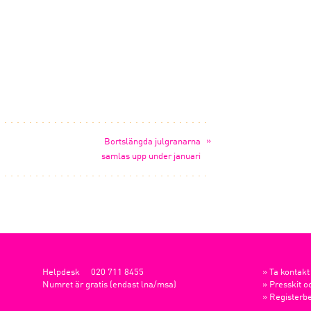
»
Bortslängda julgranarna
samlas upp under januari
Helpdesk
020 711 8455
»
Ta kontakt
Numret är gratis (endast lna/msa)
»
Presskit o
»
Registerbe