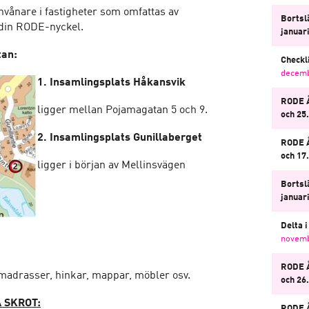
nvånare i fastigheter som omfattas av
Bortsl
 din RODE-nyckel.
januar
tan:
Checkli
decemb
1. Insamlingsplats Håkansvik
RODE Å
ligger mellan Pojamagatan 5 och 9.
och 25
2. Insamlingsplats Gunillaberget
RODE Å
och 17
ligger i början av Mellinsvägen
Bortsl
januar
Delta 
novemb
RODE 
 madrasser, hinkar, mappar, möbler osv.
och 26
 SKROT:
RODE Å