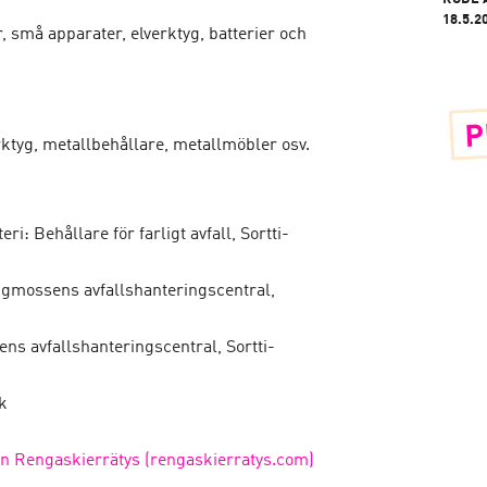
18.5.2
r, små apparater, elverktyg, batterier och
P
erktyg, metallbehållare, metallmöbler osv.
ri: Behållare för farligt avfall, Sortti-
ngmossens avfallshanteringscentral,
s avfallshanteringscentral, Sortti-
ek
 Rengaskierrätys (rengaskierratys.com)