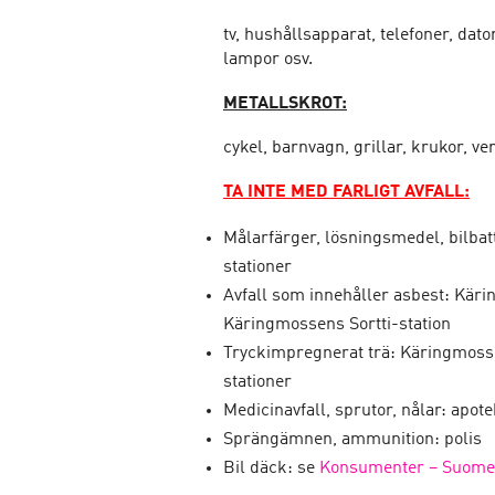
tv, hushållsapparat, telefoner, dato
lampor osv.
METALLSKROT:
cykel, barnvagn, grillar, krukor, v
TA INTE MED
FARLIGT AVFALL:
Målarfärger, lösningsmedel, bilbatte
stationer
Avfall som innehåller asbest: Käri
Käringmossens Sortti-station
Tryckimpregnerat trä: Käringmossen
stationer
Medicinavfall, sprutor, nålar: apot
Sprängämnen, ammunition: polis
Bil däck: se
Konsumenter – Suomen