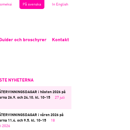
omeksi
På svenska
In English
Guider och broschyrer
Kontakt
STE NYHETERNA
ÅTERVINNINGSDAGAR i hösten 2026 på
rna 26.9. och 24.10. kl. 10-15
27 juli
ÅTERVINNINGSDAGAR i våren 2026 på
rna 11.4. och 9.5. kl. 10-15
18
i 2026