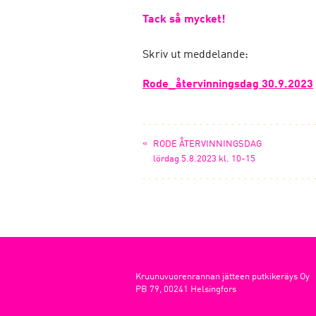
Tack så mycket!
Skriv ut meddelande:
Rode_återvinningsdag 30.9.2023
«
RODE ÅTERVINNINGSDAG
lördag 5.8.2023 kl. 10-15
Kruunuvuorenrannan jätteen putkikeräys Oy
PB 79, 00241 Helsingfors