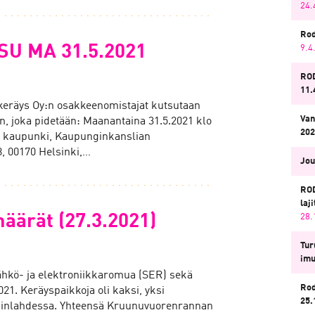
24.
Rod
U MA 31.5.2021
9.4
ROD
11.
keräys Oy:n osakkeenomistajat kutsutaan
Van
n, joka pidetään: Maanantaina 31.5.2021 klo
202
in kaupunki, Kaupunginkanslian
8, 00170 Helsinki,…
Jou
ROD
laj
äärät (27.3.2021)
28.
Tur
imu
hkö- ja elektroniikkaromua (SER) sekä
Rod
2021. Keräyspaikkoja oli kaksi, yksi
25.
oninlahdessa. Yhteensä Kruunuvuorenrannan