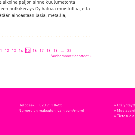
me aikoina paljon sinne kuulumatonta
en putkikeräys Oy haluaa muistuttaa, että
ätään ainoastaan lasia, metallia,
1
12
13
14
15
16
17
18
19
…
22
Vanhemmat tiedotteet
»
Helpdesk
020 711 8455
»
Ota yhteyt
Numero on maksuton (vain pvm/mpm)
»
Mediapankk
»
Tietosuoja