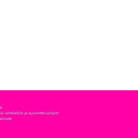
tä
i lehdistölle ja suunnitteluohjeet
seloste