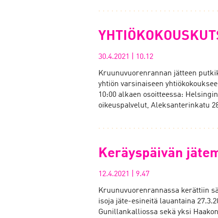
YHTIÖKOKOUSKUTS
30.4.2021
|
10.12
Kruunuvuorenrannan jätteen putki
yhtiön varsinaiseen yhtiökokouksee
10:00 alkaen osoitteessa: Helsing
oikeuspalvelut, Aleksanterinkatu 2
Keräyspäivän jätem
12.4.2021
|
9.47
Kruunuvuorenrannassa kerättiin sä
isoja jäte-esineitä lauantaina 27.3.
Gunillankalliossa sekä yksi Haak