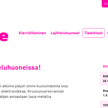
Su
Kierrättäminen
Lajitteluhuoneet
Tiedotteet
teluhuoneissa!
VI
ROD
26.
me aikoina paljon sinne kuulumatonta isoa
Rod
in elektroniikkaa. Kruunuvuorenrannan
1.9
rätään ainoastaan lasia metallia
YHT