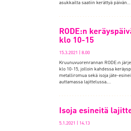
asukkailta saatiin kerättyä päivän…
RODE:n keräyspäivä
klo 10-15
15.3.2021
|
8.00
Kruunuvuorenrannan RODE:n järjes
klo 10-15, jolloin kahdessa keräys
metalliromua sekä isoja jäte-esinei
auttamassa lajittelussa.…
Isoja esineitä lajit
5.1.2021
|
14.13