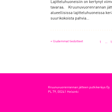
Lajitteluhuoneisiin on kertynyt vii
tavaraa. Kruunuvuorenrannan jätte
alueellisissa lajitteluhuoneissa ker
suurikokoista pahvia…
«
Uudemmat tiedotteet
1
…
1
Kruunuvuorenrannan jätteen putkikeräys Oy
PL 79, 00241 Helsinki