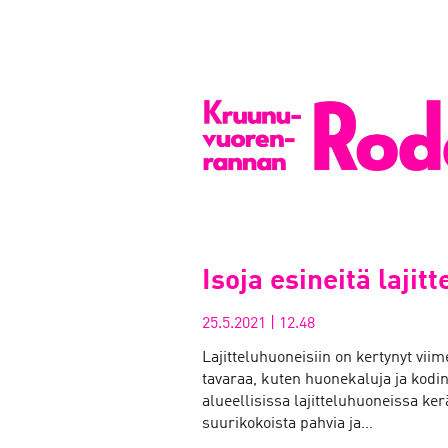
Isoja esineitä lajit
25.5.2021
|
12.48
Lajitteluhuoneisiin on kertynyt vii
tavaraa, kuten huonekaluja ja kod
alueellisissa lajitteluhuoneissa ke
suurikokoista pahvia ja…