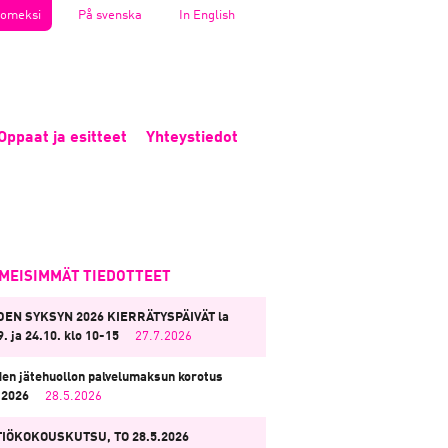
omeksi
På svenska
In English
Oppaat ja esitteet
Yhteystiedot
IMEISIMMÄT TIEDOTTEET
EN SYKSYN 2026 KIERRÄTYSPÄIVÄT la
9. ja 24.10. klo 10-15
27.7.2026
en jätehuollon palvelumaksun korotus
.2026
28.5.2026
IÖKOKOUSKUTSU, TO 28.5.2026