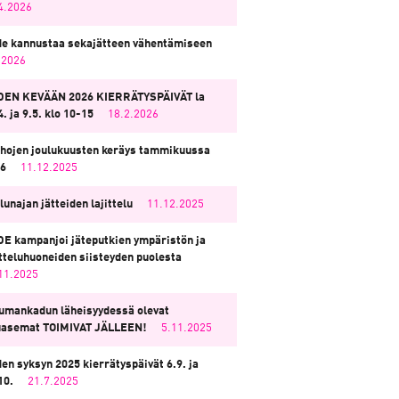
4.2026
e kannustaa sekajätteen vähentämiseen
.2026
EN KEVÄÄN 2026 KIERRÄTYSPÄIVÄT la
4. ja 9.5. klo 10-15
18.2.2026
hojen joulukuusten keräys tammikuussa
6
11.12.2025
lunajan jätteiden lajittelu
11.12.2025
E kampanjoi jäteputkien ympäristön ja
itteluhuoneiden siisteyden puolesta
11.2025
umankadun läheisyydessä olevat
asemat TOIMIVAT JÄLLEEN!
5.11.2025
en syksyn 2025 kierrätyspäivät 6.9. ja
10.
21.7.2025