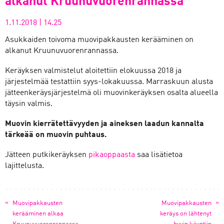
alkanut Kruunuvuorenrannassa
1.11.2018
|
14.25
Asukkaiden toivoma muovipakkausten kerääminen on
alkanut Kruunuvuorenrannassa.
Keräyksen valmistelut aloitettiin elokuussa 2018 ja
järjestelmää testattiin syys-lokakuussa. Marraskuun alusta
jätteenkeräysjärjestelmä oli muovinkeräyksen osalta alueella
täysin valmis.
Muovin kierrätettävyyden ja aineksen laadun kannalta
tärkeää on
muovin puhtaus.
Jätteen putkikeräyksen
pikaoppaasta
saa lisätietoa
lajittelusta.
«
»
Muovipakkausten
Muovipakkausten
kerääminen alkaa
keräys on lähtenyt