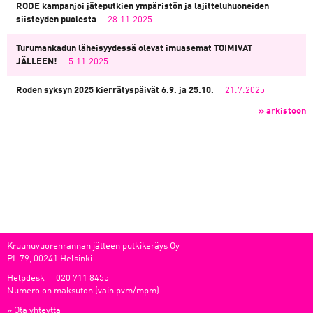
RODE kampanjoi jäteputkien ympäristön ja lajitteluhuoneiden
siisteyden puolesta
28.11.2025
Turumankadun läheisyydessä olevat imuasemat TOIMIVAT
JÄLLEEN!
5.11.2025
Roden syksyn 2025 kierrätyspäivät 6.9. ja 25.10.
21.7.2025
» arkistoon
Kruunuvuorenrannan jätteen putkikeräys Oy
PL 79, 00241 Helsinki
Helpdesk
020 711 8455
Numero on maksuton (vain pvm/mpm)
»
Ota yhteyttä