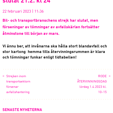
slutat 21.2. kl 24
22 februari 2023
|
11:36
Bil- och transportbranschens strejk har slutat, men
förseningar av tömningar av avfallskärlen fortsätter
åtminstone till början av mars.
Vi ännu ber, att invånarna ska hålla stort blandavfall och
stor kartong hemma tills återvinningsrummen är klara
och tömningar funkar enligt tidtabellen!
«
»
Strejken inom
RODE
transportsektorn
ÅTERVINNINGSDAG
försenar
lördag 1.4.2023 kl.
avfallshantering
10-15
SENASTE NYHETERNA